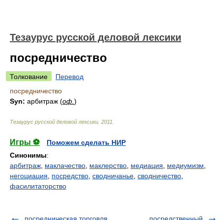
Тезаурус русской деловой лексики
посредничество
Толкование
Перевод
посредничество
Syn:
арбитраж (
оф.
)
Тезаурус русской деловой лексики
.
2011
.
Игры ⚽
Поможем сделать НИР
Синонимы
:
арбитраж
,
маклачество
,
маклерство
,
медиация
,
медиумизм
,
негоциация
,
посредство
,
сводничанье
,
сводничество
,
фасилитаторство
посредническая торговля
посредственный